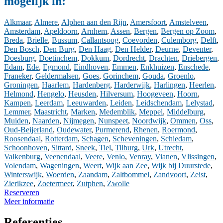
mogelijk in:
Alkmaar
,
Almere
,
Alphen aan den Rijn
,
Amersfoort
,
Amstelveen
,
Amsterdam
,
Apeldoorn
,
Arnhem
,
Assen
,
Bergen
,
Bergen op Zoom
,
Breda
,
Brielle
,
Bussum
,
Callantsoog
,
Coevorden
,
Culemborg
,
Delft
,
Den Bosch
,
Den Burg
,
Den Haag
,
Den Helder
,
Deurne
,
Deventer
,
Doesburg
,
Doetinchem
,
Dokkum
,
Dordrecht
,
Drachten
,
Driebergen
,
Edam
,
Ede
,
Egmond
,
Eindhoven
,
Emmen
,
Enkhuizen
,
Enschede
,
Franeker
,
Geldermalsen
,
Goes
,
Gorinchem
,
Gouda
,
Groenlo
,
Groningen
,
Haarlem
,
Hardenberg
,
Harderwijk
,
Harlingen
,
Heerlen
,
Helmond
,
Hengelo
,
Heusden
,
Hilversum
,
Hoogeveen
,
Hoorn
,
Kampen
,
Leerdam
,
Leeuwarden
,
Leiden
,
Leidschendam
,
Lelystad
,
Lemmer
,
Maastricht
,
Marken
,
Medemblik
,
Meppel
,
Middelburg
,
Muiden
,
Naarden
,
Nijmegen
,
Nunspeet
,
Noordwijk
,
Ommen
,
Oss
,
Oud-Beijerland
,
Oudewater
,
Purmerend
,
Rhenen
,
Roermond
,
Roosendaal
,
Rotterdam
,
Schagen
,
Scheveningen
,
Schiedam
,
Schoonhoven
,
Sittard
,
Sneek
,
Tiel
,
Tilburg
,
Urk
,
Utrecht
,
Valkenburg
,
Veenendaal
,
Veere
,
Venlo
,
Venray
,
Vianen
,
Vlissingen
,
Volendam
,
Wageningen
,
Weert
,
Wijk aan Zee
,
Wijk bij Duurstede
,
Winterswijk
,
Woerden
,
Zaandam
,
Zaltbommel
,
Zandvoort
,
Zeist
,
Zierikzee
,
Zoetermeer
,
Zutphen
,
Zwolle
Reserveren
Meer informatie
Referenties