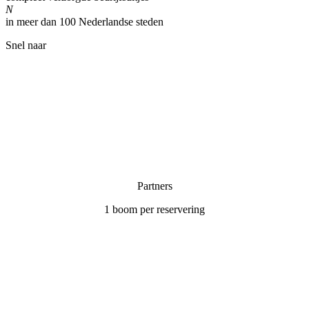
N
in meer dan 100 Nederlandse steden
Snel naar
Home
Partners & links
Kwaliteit
Privacy verklaring
Algemene voorwaarden
Partners
1 boom per reservering