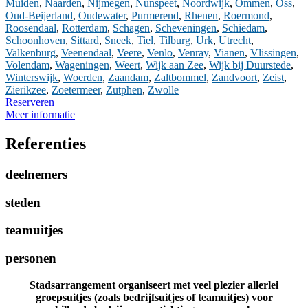
Muiden
,
Naarden
,
Nijmegen
,
Nunspeet
,
Noordwijk
,
Ommen
,
Oss
,
Oud-Beijerland
,
Oudewater
,
Purmerend
,
Rhenen
,
Roermond
,
Roosendaal
,
Rotterdam
,
Schagen
,
Scheveningen
,
Schiedam
,
Schoonhoven
,
Sittard
,
Sneek
,
Tiel
,
Tilburg
,
Urk
,
Utrecht
,
Valkenburg
,
Veenendaal
,
Veere
,
Venlo
,
Venray
,
Vianen
,
Vlissingen
,
Volendam
,
Wageningen
,
Weert
,
Wijk aan Zee
,
Wijk bij Duurstede
,
Winterswijk
,
Woerden
,
Zaandam
,
Zaltbommel
,
Zandvoort
,
Zeist
,
Zierikzee
,
Zoetermeer
,
Zutphen
,
Zwolle
Reserveren
Meer informatie
Referenties
deelnemers
steden
teamuitjes
personen
Stadsarrangement organiseert met veel plezier allerlei
groepsuitjes (zoals bedrijfsuitjes of teamuitjes) voor