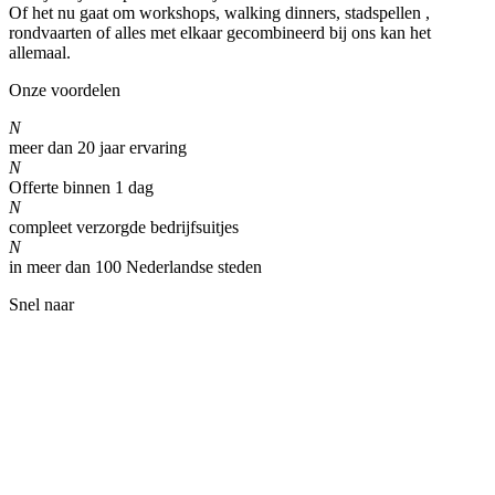
Of het nu gaat om workshops, walking dinners, stadspellen ,
rondvaarten of alles met elkaar gecombineerd bij ons kan het
allemaal.
Onze voordelen
N
meer dan 20 jaar ervaring
N
Offerte binnen 1 dag
N
compleet verzorgde bedrijfsuitjes
N
in meer dan 100 Nederlandse steden
Snel naar
Home
Partners & links
Kwaliteit
Privacy verklaring
Algemene voorwaarden