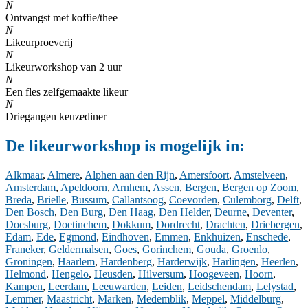
N
Ontvangst met koffie/thee
N
Likeurproeverij
N
Likeurworkshop van 2 uur
N
Een fles zelfgemaakte likeur
N
Driegangen keuzediner
De likeurworkshop is mogelijk in:
Alkmaar
,
Almere
,
Alphen aan den Rijn
,
Amersfoort
,
Amstelveen
,
Amsterdam
,
Apeldoorn
,
Arnhem
,
Assen
,
Bergen
,
Bergen op Zoom
,
Breda
,
Brielle
,
Bussum
,
Callantsoog
,
Coevorden
,
Culemborg
,
Delft
,
Den Bosch
,
Den Burg
,
Den Haag
,
Den Helder
,
Deurne
,
Deventer
,
Doesburg
,
Doetinchem
,
Dokkum
,
Dordrecht
,
Drachten
,
Driebergen
,
Edam
,
Ede
,
Egmond
,
Eindhoven
,
Emmen
,
Enkhuizen
,
Enschede
,
Franeker
,
Geldermalsen
,
Goes
,
Gorinchem
,
Gouda
,
Groenlo
,
Groningen
,
Haarlem
,
Hardenberg
,
Harderwijk
,
Harlingen
,
Heerlen
,
Helmond
,
Hengelo
,
Heusden
,
Hilversum
,
Hoogeveen
,
Hoorn
,
Kampen
,
Leerdam
,
Leeuwarden
,
Leiden
,
Leidschendam
,
Lelystad
,
Lemmer
,
Maastricht
,
Marken
,
Medemblik
,
Meppel
,
Middelburg
,