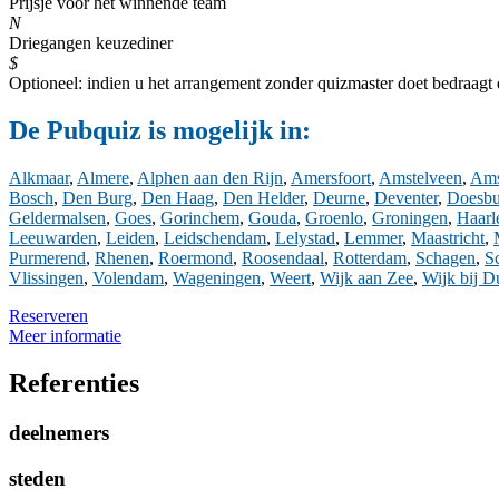
Prijsje voor het winnende team
N
Driegangen keuzediner
$
Optioneel: indien u het arrangement zonder quizmaster doet bedraagt 
De Pubquiz is mogelijk in:
Alkmaar
,
Almere
,
Alphen aan den Rijn
,
Amersfoort
,
Amstelveen
,
Ams
Bosch
,
Den Burg
,
Den Haag
,
Den Helder
,
Deurne
,
Deventer
,
Doesbu
Geldermalsen
,
Goes
,
Gorinchem
,
Gouda
,
Groenlo
,
Groningen
,
Haar
Leeuwarden
,
Leiden
,
Leidschendam
,
Lelystad
,
Lemmer
,
Maastricht
,
Purmerend
,
Rhenen
,
Roermond
,
Roosendaal
,
Rotterdam
,
Schagen
,
S
Vlissingen
,
Volendam
,
Wageningen
,
Weert
,
Wijk aan Zee
,
Wijk bij D
Reserveren
Meer informatie
Referenties
deelnemers
steden