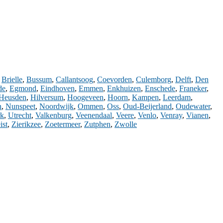
,
Brielle
,
Bussum
,
Callantsoog
,
Coevorden
,
Culemborg
,
Delft
,
Den
de
,
Egmond
,
Eindhoven
,
Emmen
,
Enkhuizen
,
Enschede
,
Franeker
,
Heusden
,
Hilversum
,
Hoogeveen
,
Hoorn
,
Kampen
,
Leerdam
,
n
,
Nunspeet
,
Noordwijk
,
Ommen
,
Oss
,
Oud-Beijerland
,
Oudewater
,
k
,
Utrecht
,
Valkenburg
,
Veenendaal
,
Veere
,
Venlo
,
Venray
,
Vianen
,
ist
,
Zierikzee
,
Zoetermeer
,
Zutphen
,
Zwolle