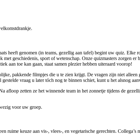
welkomstdrankje.
ats heeft genomen (in teams, gezellig aan tafel) begint uw quiz. Elke 
ok met geschiedenis, sport of wetenschap. Onze quizmasters zorgen er 
tiek aan toe kan gaan, staat samen plezier hebben uiteraard voorop!
jke, pakkende filmpjes die u te zien krijgt. De vragen zijn niet alleen
 gestelde vraag u later tóch nog te binnen schiet, kunt u het alsnog aan
a afloop zetten ze het winnende team in het zonnetje tijdens de gezell
nwezig voor uw groep.
en ruime keuze aan vis-, vlees-, en vegetarische gerechten. Collega’s m