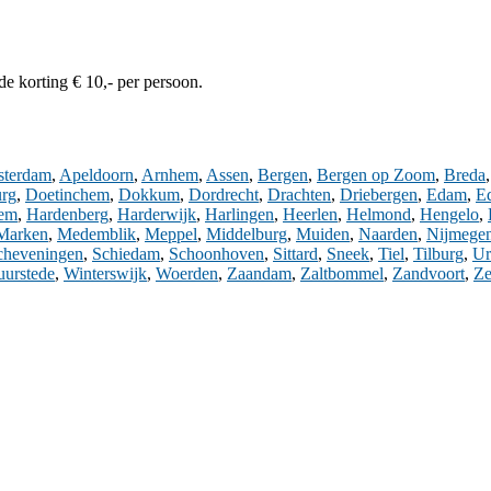
de korting € 10,- per persoon.
terdam
,
Apeldoorn
,
Arnhem
,
Assen
,
Bergen
,
Bergen op Zoom
,
Breda
rg
,
Doetinchem
,
Dokkum
,
Dordrecht
,
Drachten
,
Driebergen
,
Edam
,
E
lem
,
Hardenberg
,
Harderwijk
,
Harlingen
,
Heerlen
,
Helmond
,
Hengelo
,
Marken
,
Medemblik
,
Meppel
,
Middelburg
,
Muiden
,
Naarden
,
Nijmege
cheveningen
,
Schiedam
,
Schoonhoven
,
Sittard
,
Sneek
,
Tiel
,
Tilburg
,
Ur
uurstede
,
Winterswijk
,
Woerden
,
Zaandam
,
Zaltbommel
,
Zandvoort
,
Ze