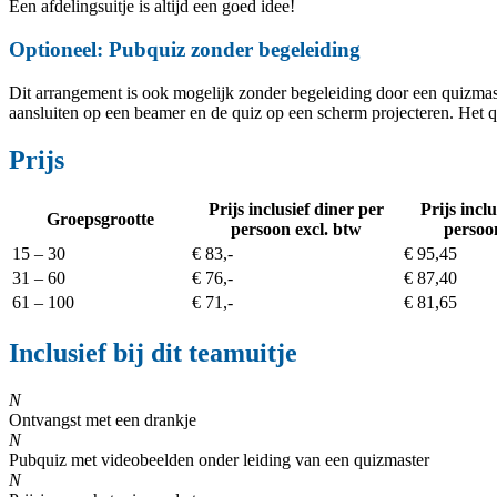
Een afdelingsuitje is altijd een goed idee!
Optioneel: Pubquiz zonder begeleiding
Dit arrangement is ook mogelijk zonder begeleiding door een quizmaste
aansluiten op een beamer en de quiz op een scherm projecteren. Het qu
Prijs
Prijs inclusief diner per
Prijs incl
Groepsgrootte
persoon excl. btw
persoon
15 – 30
€ 83,-
€ 95,45
31 – 60
€ 76,-
€ 87,40
61
– 100
€ 71,-
€ 81,65
Inclusief bij dit teamuitje
N
Ontvangst met een drankje
N
Pubquiz met videobeelden onder leiding van een quizmaster
N