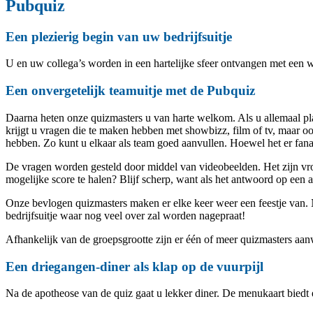
Pubquiz
Een plezierig begin van uw bedrijfsuitje
U en uw collega’s worden in een hartelijke sfeer ontvangen met een 
Een onvergetelijk teamuitje met de Pubquiz
Daarna heten onze quizmasters u van harte welkom. Als u allemaal pla
krijgt u vragen die te maken hebben met showbizz, film of tv, maar o
hebben. Zo kunt u elkaar als team goed aanvullen. Hoewel het er fana
De vragen worden gesteld door middel van videobeelden. Het zijn vroli
mogelijke score te halen? Blijf scherp, want als het antwoord op een al
Onze bevlogen quizmasters maken er elke keer weer een feestje van. N
bedrijfsuitje waar nog veel over zal worden nagepraat!
Afhankelijk van de groepsgrootte zijn er één of meer quizmasters aa
Een driegangen-diner als klap op de vuurpijl
Na de apotheose van de quiz gaat u lekker diner. De menukaart biedt e