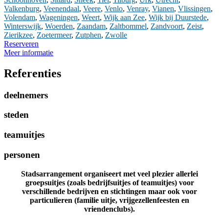
Valkenburg
,
Veenendaal
,
Veere
,
Venlo
,
Venray
,
Vianen
,
Vlissingen
,
Volendam
,
Wageningen
,
Weert
,
Wijk aan Zee
,
Wijk bij Duurstede
,
Winterswijk
,
Woerden
,
Zaandam
,
Zaltbommel
,
Zandvoort
,
Zeist
,
Zierikzee
,
Zoetermeer
,
Zutphen
,
Zwolle
Reserveren
Meer informatie
Referenties
deelnemers
steden
teamuitjes
personen
Stadsarrangement organiseert met veel plezier allerlei
groepsuitjes (zoals bedrijfsuitjes of teamuitjes) voor
verschillende bedrijven en stichtingen maar ook voor
particulieren (familie uitje, vrijgezellenfeesten en
vriendenclubs).