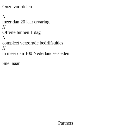
Onze voordelen
N
meer dan 20 jaar ervaring
N
Offerte binnen 1 dag
N
compleet verzorgde bedrijfsuitjes
N
in meer dan 100 Nederlandse steden
Snel naar
Home
Partners & links
Kwaliteit
Privacy verklaring
Algemene voorwaarden
Partners