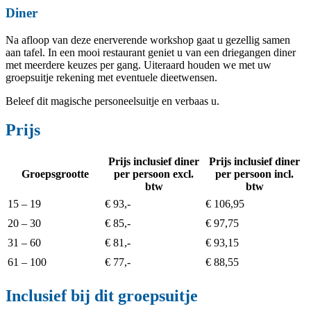
Diner
Na afloop van deze enerverende workshop gaat u gezellig samen
aan tafel. In een mooi restaurant geniet u van een driegangen diner
met meerdere keuzes per gang. Uiteraard houden we met uw
groepsuitje rekening met eventuele dieetwensen.
Beleef dit magische personeelsuitje en verbaas u.
Prijs
Prijs inclusief diner
Prijs inclusief diner
Groepsgrootte
per persoon excl.
per persoon incl.
btw
btw
15 – 19
€
93
,-
€
106,95
20 – 30
€
85
,-
€
97,75
31 – 60
€ 81,-
€
93,15
61 – 10
0
€
77
,-
€
88,55
Inclusief bij dit groepsuitje