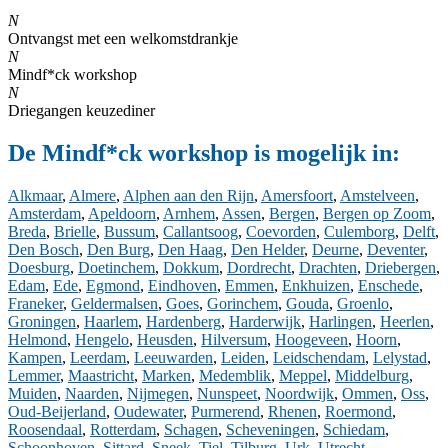
N
Ontvangst met een welkomstdrankje
N
Mindf*ck workshop
N
Driegangen keuzediner
De Mindf*ck workshop is mogelijk in:
Alkmaar
,
Almere
,
Alphen aan den Rijn
,
Amersfoort
,
Amstelveen
,
Amsterdam
,
Apeldoorn
,
Arnhem
,
Assen
,
Bergen
,
Bergen op Zoom
,
Breda
,
Brielle
,
Bussum
,
Callantsoog
,
Coevorden
,
Culemborg
,
Delft
,
Den Bosch
,
Den Burg
,
Den Haag
,
Den Helder
,
Deurne
,
Deventer
,
Doesburg
,
Doetinchem
,
Dokkum
,
Dordrecht
,
Drachten
,
Driebergen
,
Edam
,
Ede
,
Egmond
,
Eindhoven
,
Emmen
,
Enkhuizen
,
Enschede
,
Franeker
,
Geldermalsen
,
Goes
,
Gorinchem
,
Gouda
,
Groenlo
,
Groningen
,
Haarlem
,
Hardenberg
,
Harderwijk
,
Harlingen
,
Heerlen
,
Helmond
,
Hengelo
,
Heusden
,
Hilversum
,
Hoogeveen
,
Hoorn
,
Kampen
,
Leerdam
,
Leeuwarden
,
Leiden
,
Leidschendam
,
Lelystad
,
Lemmer
,
Maastricht
,
Marken
,
Medemblik
,
Meppel
,
Middelburg
,
Muiden
,
Naarden
,
Nijmegen
,
Nunspeet
,
Noordwijk
,
Ommen
,
Oss
,
Oud-Beijerland
,
Oudewater
,
Purmerend
,
Rhenen
,
Roermond
,
Roosendaal
,
Rotterdam
,
Schagen
,
Scheveningen
,
Schiedam
,
Schoonhoven
,
Sittard
,
Sneek
,
Tiel
,
Tilburg
,
Urk
,
Utrecht
,