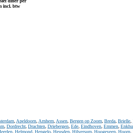
usief diner per
 incl. btw
terdam
,
Apeldoorn
,
Arnhem
,
Assen
,
Bergen op Zoom
,
Breda
,
Brielle
,
um
,
Dordrecht
,
Drachten
,
Driebergen
,
Ede
,
Eindhoven
,
Emmen
,
Enkhu
eerlen
,
Helmond
,
Hengelo
,
Heusden
,
Hilversum
,
Hoogeveen
,
Hoorn
,