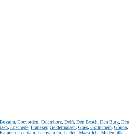
Bussum
,
Coevorden
,
Culemborg
,
Delft
,
Den Bosch
,
Den Burg
,
Den
izen
,
Enschede
,
Franeker
,
Geldermalsen
,
Goes
,
Gorinchem
,
Gouda
,
Kampen
,
Leerdam
,
Leeuwarden
,
Leiden
,
Maastricht
,
Medemblik
,