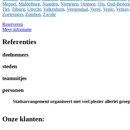
Meppel
,
Middelburg
,
Naarden
,
Nijmegen
,
Ommen
,
Oss
,
Oud-Beijerl
Tiel
,
Tilburg
,
Utrecht
,
Valkenburg
,
Veenendaal
,
Veere
,
Venlo
,
Venray
Zoetermeer
,
Zutphen
,
Zwolle
Reserveren
Meer informatie
Referenties
deelnemers
steden
teamuitjes
personen
Stadsarrangement organiseert met veel plezier allerlei groeps
Onze klanten: