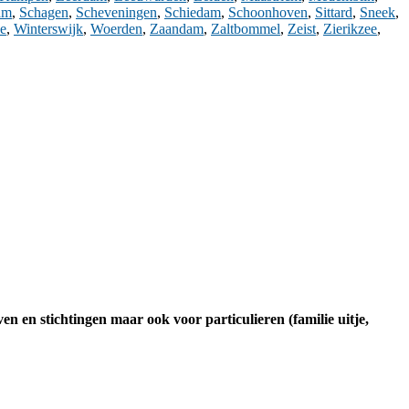
am
,
Schagen
,
Scheveningen
,
Schiedam
,
Schoonhoven
,
Sittard
,
Sneek
,
de
,
Winterswijk
,
Woerden
,
Zaandam
,
Zaltbommel
,
Zeist
,
Zierikzee
,
ven en stichtingen maar ook voor particulieren (familie uitje,