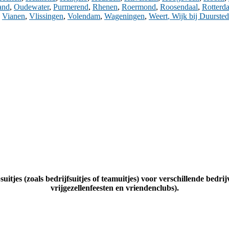
and
,
Oudewater
,
Purmerend
,
Rhenen
,
Roermond
,
Roosendaal
,
Rotterd
,
Vianen
,
Vlissingen
,
Volendam
,
Wageningen
,
Weert
,
Wijk bij Duurste
uitjes (zoals bedrijfsuitjes of teamuitjes) voor verschillende bedrij
vrijgezellenfeesten en vriendenclubs).