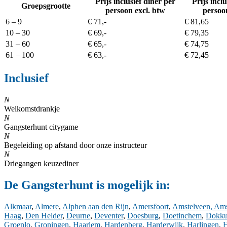
Prijs inclusief diner per
Prijs incl
Groepsgrootte
persoon excl. btw
persoon
6 – 9
€ 71,-
€ 81,65
10 – 3
0
€ 69,-
€ 79,35
31
– 60
€ 65,-
€ 74,75
61 – 10
0
€ 63,-
€ 72,45
Inclusief
N
Welkomstdrankje
N
Gangsterhunt citygame
N
Begeleiding op afstand door onze instructeur
N
Driegangen keuzediner
De Gangsterhunt is mogelijk in:
Alkmaar
,
Almere
,
Alphen aan den Rijn
,
Amersfoort
,
Amstelveen
,
Ams
Haag
,
Den Helder
,
Deurne
,
Deventer
,
Doesburg
,
Doetinchem
,
Dokk
Groenlo
,
Groningen
,
Haarlem
,
Hardenberg
,
Harderwijk
,
Harlingen
,
H