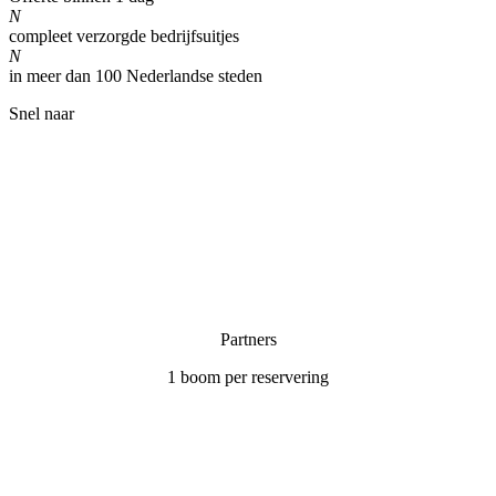
N
compleet verzorgde bedrijfsuitjes
N
in meer dan 100 Nederlandse steden
Snel naar
Home
Partners & links
Kwaliteit
Privacy verklaring
Algemene voorwaarden
Partners
1 boom per reservering