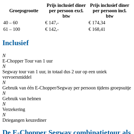
Prijs inclusief diner
Prijs inclusief diner
Groepsgrootte
per persoon excl.
per persoon incl.
btw
btw
40 – 60
€ 147,-
€ 174,34
61 – 100
€ 142,-
€ 168,41
Inclusief
N
E-Chopper Tour van 1 uur
N
Segway tour van 1 uur, in totaal dus 2 uur op een uniek
vervoersmiddel
N
Gebruik van één E-Chopper/Segway per persoon tijdens groepsuitje
N
Gebruik van helmen
N
Verzekering
N
Driegangen keuzediner
De E-Chopper Segway combinatietour als