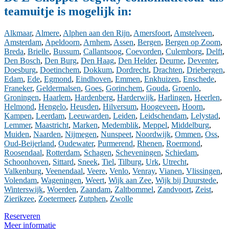
teamuitje is mogelijk in:
Alkmaar
,
Almere
,
Alphen aan den Rijn
,
Amersfoort
,
Amstelveen
,
Amsterdam
,
Apeldoorn
,
Arnhem
,
Assen
,
Bergen
,
Bergen op Zoom
,
Breda
,
Brielle
,
Bussum
,
Callantsoog
,
Coevorden
,
Culemborg
,
Delft
,
Den Bosch
,
Den Burg
,
Den Haag
,
Den Helder
,
Deurne
,
Deventer
,
Doesburg
,
Doetinchem
,
Dokkum
,
Dordrecht
,
Drachten
,
Driebergen
,
Edam
,
Ede
,
Egmond
,
Eindhoven
,
Emmen
,
Enkhuizen
,
Enschede
,
Franeker
,
Geldermalsen
,
Goes
,
Gorinchem
,
Gouda
,
Groenlo
,
Groningen
,
Haarlem
,
Hardenberg
,
Harderwijk
,
Harlingen
,
Heerlen
,
Helmond
,
Hengelo
,
Heusden
,
Hilversum
,
Hoogeveen
,
Hoorn
,
Kampen
,
Leerdam
,
Leeuwarden
,
Leiden
,
Leidschendam
,
Lelystad
,
Lemmer
,
Maastricht
,
Marken
,
Medemblik
,
Meppel
,
Middelburg
,
Muiden
,
Naarden
,
Nijmegen
,
Nunspeet
,
Noordwijk
,
Ommen
,
Oss
,
Oud-Beijerland
,
Oudewater
,
Purmerend
,
Rhenen
,
Roermond
,
Roosendaal
,
Rotterdam
,
Schagen
,
Scheveningen
,
Schiedam
,
Schoonhoven
,
Sittard
,
Sneek
,
Tiel
,
Tilburg
,
Urk
,
Utrecht
,
Valkenburg
,
Veenendaal
,
Veere
,
Venlo
,
Venray
,
Vianen
,
Vlissingen
,
Volendam
,
Wageningen
,
Weert
,
Wijk aan Zee
,
Wijk bij Duurstede
,
Winterswijk
,
Woerden
,
Zaandam
,
Zaltbommel
,
Zandvoort
,
Zeist
,
Zierikzee
,
Zoetermeer
,
Zutphen
,
Zwolle
Reserveren
Meer informatie