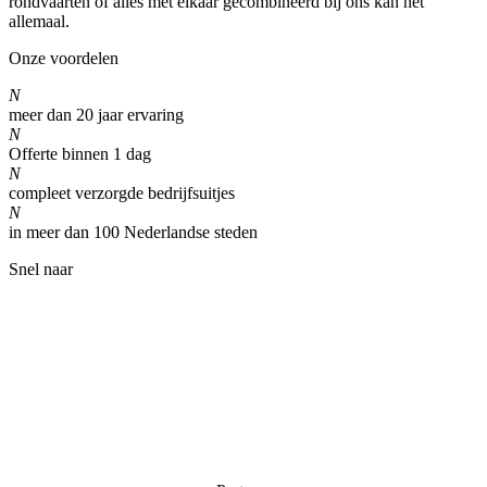
rondvaarten of alles met elkaar gecombineerd bij ons kan het
allemaal.
Onze voordelen
N
meer dan 20 jaar ervaring
N
Offerte binnen 1 dag
N
compleet verzorgde bedrijfsuitjes
N
in meer dan 100 Nederlandse steden
Snel naar
Home
Partners & links
Kwaliteit
Privacy verklaring
Algemene voorwaarden