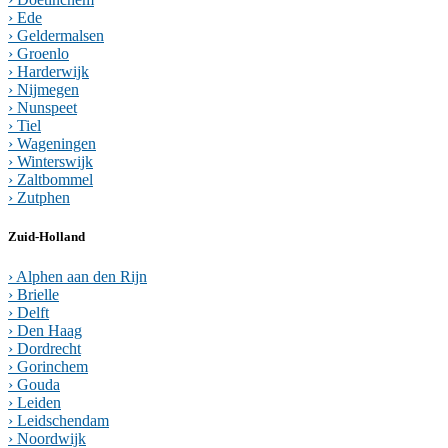
› Ede
› Geldermalsen
› Groenlo
› Harderwijk
› Nijmegen
› Nunspeet
› Tiel
› Wageningen
› Winterswijk
› Zaltbommel
› Zutphen
Zuid-Holland
› Alphen aan den Rijn
› Brielle
› Delft
› Den Haag
› Dordrecht
› Gorinchem
› Gouda
› Leiden
› Leidschendam
› Noordwijk