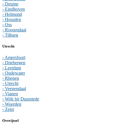
› Deurne
› Eindhoven
› Helmond
› Heusden
› Oss
› Roosendaal
› Tilburg
Utrecht
› Amersfoort
› Driebergen
› Leerdam
› Oudewater
› Rhenen
› Utrecht
› Veenendaal
› Vianen
› Wijk bij Duurstede
› Woerden
› Zeist
Overijssel