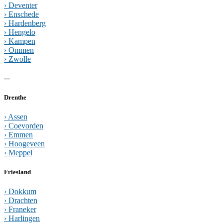
› Deventer
› Enschede
› Hardenberg
› Hengelo
› Kampen
› Ommen
› Zwolle
---
Drenthe
› Assen
› Coevorden
› Emmen
› Hoogeveen
› Meppel
Friesland
› Dokkum
› Drachten
› Franeker
› Harlingen