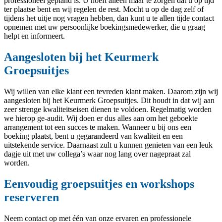
professioneel gepland is. U hoeft alleen maar te zorgen dat u op tijd
ter plaatse bent en wij regelen de rest. Mocht u op de dag zelf of
tijdens het uitje nog vragen hebben, dan kunt u te allen tijde contact
opnemen met uw persoonlijke boekingsmedewerker, die u graag
helpt en informeert.
Aangesloten bij het Keurmerk
Groepsuitjes
Wij willen van elke klant een tevreden klant maken. Daarom zijn wij
aangesloten bij het Keurmerk Groepsuitjes. Dit houdt in dat wij aan
zeer strenge kwaliteitseisen dienen te voldoen. Regelmatig worden
we hierop ge-audit. Wij doen er dus alles aan om het geboekte
arrangement tot een succes te maken. Wanneer u bij ons een
boeking plaatst, bent u gegarandeerd van kwaliteit en een
uitstekende service. Daarnaast zult u kunnen genieten van een leuk
dagje uit met uw collega’s waar nog lang over nagepraat zal
worden.
Eenvoudig groepsuitjes en workshops
reserveren
Neem contact op met één van onze ervaren en professionele