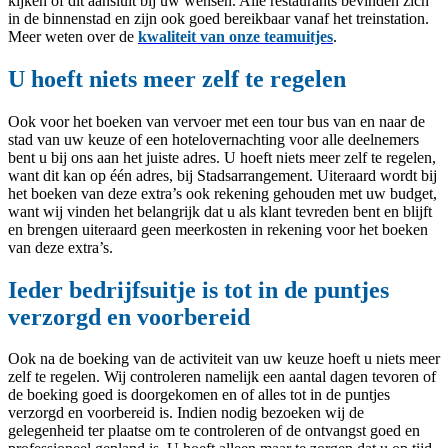
kijken of dit aansluit bij uw wensen. Alle restaurants bevinden zich
in de binnenstad en zijn ook goed bereikbaar vanaf het treinstation.
Meer weten over de
kwaliteit van onze teamuitjes
.
U hoeft niets meer zelf te regelen
Ook voor het boeken van vervoer met een tour bus van en naar de
stad van uw keuze of een hotelovernachting voor alle deelnemers
bent u bij ons aan het juiste adres. U hoeft niets meer zelf te regelen,
want dit kan op één adres, bij Stadsarrangement. Uiteraard wordt bij
het boeken van deze extra’s ook rekening gehouden met uw budget,
want wij vinden het belangrijk dat u als klant tevreden bent en blijft
en brengen uiteraard geen meerkosten in rekening voor het boeken
van deze extra’s.
Ieder bedrijfsuitje is tot in de puntjes
verzorgd en voorbereid
Ook na de boeking van de activiteit van uw keuze hoeft u niets meer
zelf te regelen. Wij controleren namelijk een aantal dagen tevoren of
de boeking goed is doorgekomen en of alles tot in de puntjes
verzorgd en voorbereid is. Indien nodig bezoeken wij de
gelegenheid ter plaatse om te controleren of de ontvangst goed en