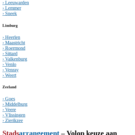
› Leeuwarden
› Lemmer
› Sneek
Limburg
› Heerlen
› Maastricht
› Roermond
› Sittard
› Valkenburg
› Venlo
› Venray
› Weert
Zeeland
› Goes
› Middelburg
› Veere
› Vlissingen
› Zierikzee
Stads
arrangement
– Volop keuze aan