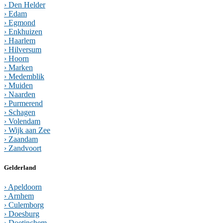
› Den Helder
› Edam
› Egmond
› Enkhuizen
› Haarlem
› Hilversum
› Hoorn
› Marken
› Medemblik
› Muiden
› Naarden
› Purmerend
› Schagen
› Volendam
› Wijk aan Zee
› Zaandam
› Zandvoort
Gelderland
› Apeldoorn
› Arnhem
› Culemborg
› Doesburg
› Doetinchem