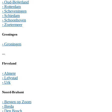
› Oud-Beijerland
› Rotterdam
› Scheveningen
› Schiedam
› Schoonhoven
› Zoetermeer
Groningen
› Groningen
---
Flevoland
› Almere
› Lelystad
› Urk
Noord-Brabant
› Bergen op Zoom
› Breda
› Den Bosch