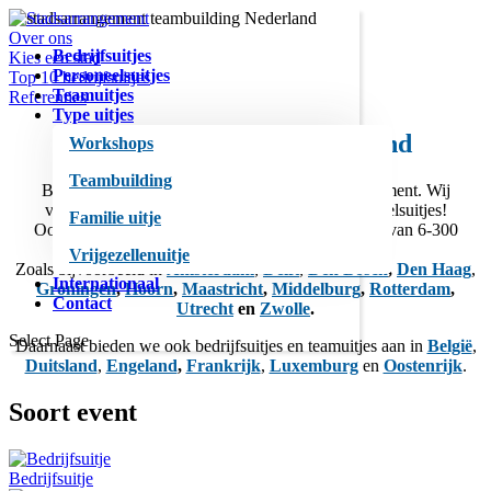
Over ons
Bedrijfsuitjes
Kies een stad
Personeelsuitjes
Top 10 bedrijfsuitjes
Teamuitjes
Referenties
Type uitjes
Stadsarrangement
Nederland
Workshops
Teambuilding
Beleef een geweldig bedrijfsuitje bij Stadsarrangement. Wij
verzorgen in meer dan 100 steden unieke personeelsuitjes!
Familie uitje
Ook voor arrangementen op maat en voor groepen van 6-300
deelnemers.
Vrijgezellenuitje
Zoals bijvoorbeeld in
Amsterdam
,
Delft
,
Den Bosch
,
Den Haag
,
Internationaal
Groningen
,
Hoorn
,
Maastricht
,
Middelburg
,
Rotterdam
,
Contact
Utrecht
en
Zwolle
.
Select Page
Daarnaast bieden we ook bedrijfsuitjes en teamuitjes aan in
België
,
Duitsland
,
Engeland
,
Frankrijk
,
Luxemburg
en
Oostenrijk
.
Soort event
Bedrijfsuitje