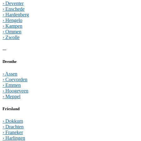
› Deventer
› Enschede
› Hardenberg
› Hengelo
› Kampen
› Ommen
› Zwolle
---
Drenthe
› Assen
› Coevorden
› Emmen
› Hoogeveen
› Meppel
Friesland
› Dokkum
› Drachten
› Franeker
› Harlingen