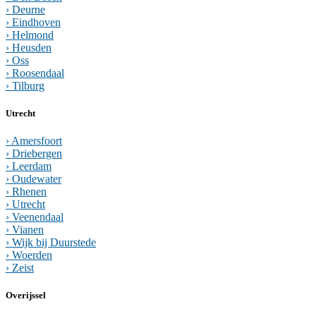
› Deurne
› Eindhoven
› Helmond
› Heusden
› Oss
› Roosendaal
› Tilburg
Utrecht
› Amersfoort
› Driebergen
› Leerdam
› Oudewater
› Rhenen
› Utrecht
› Veenendaal
› Vianen
› Wijk bij Duurstede
› Woerden
› Zeist
Overijssel