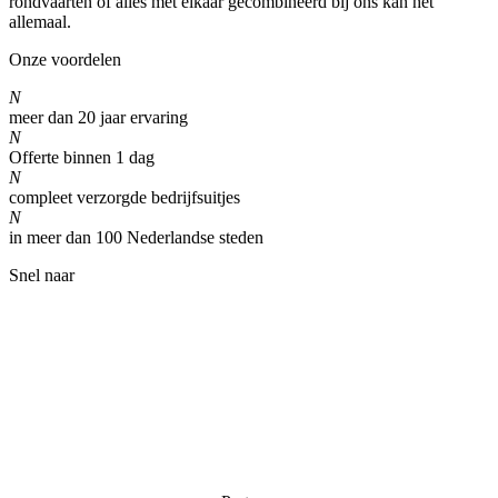
rondvaarten of alles met elkaar gecombineerd bij ons kan het
allemaal.
Onze voordelen
N
meer dan 20 jaar ervaring
N
Offerte binnen 1 dag
N
compleet verzorgde bedrijfsuitjes
N
in meer dan 100 Nederlandse steden
Snel naar
Home
Partners & links
Kwaliteit
Privacy verklaring
Algemene voorwaarden