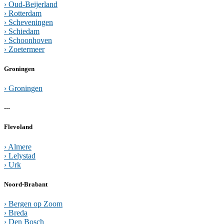
› Oud-Beijerland
› Rotterdam
› Scheveningen
› Schiedam
› Schoonhoven
› Zoetermeer
Groningen
› Groningen
---
Flevoland
› Almere
› Lelystad
› Urk
Noord-Brabant
› Bergen op Zoom
› Breda
› Den Bosch