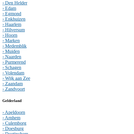
› Den Helder
› Edam
› Egmond
› Enkhuizen
› Haarlem
› Hilversum
› Hoorn
› Marken
› Medemblik
› Muiden
› Naarden
› Purmerend
› Schagen
› Volendam
› Wijk aan Zee
› Zaandam
› Zandvoort
Gelderland
› Apeldoorn
› Arnhem
› Culemborg
› Doesburg
› Doetinchem