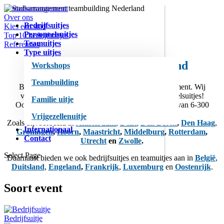
Over ons
Bedrijfsuitjes
Kies een stad
Personeelsuitjes
Top 10 bedrijfsuitjes
Teamuitjes
Referenties
Type uitjes
Stadsarrangement
Nederland
Workshops
Teambuilding
Beleef een geweldig bedrijfsuitje bij Stadsarrangement. Wij
verzorgen in meer dan 100 steden unieke personeelsuitjes!
Familie uitje
Ook voor arrangementen op maat en voor groepen van 6-300
deelnemers.
Vrijgezellenuitje
Zoals bijvoorbeeld in
Amsterdam
,
Delft
,
Den Bosch
,
Den Haag
,
Internationaal
Groningen
,
Hoorn
,
Maastricht
,
Middelburg
,
Rotterdam
,
Contact
Utrecht
en
Zwolle
.
Select Page
Daarnaast bieden we ook bedrijfsuitjes en teamuitjes aan in
België
,
Duitsland
,
Engeland
,
Frankrijk
,
Luxemburg
en
Oostenrijk
.
Soort event
Bedrijfsuitje