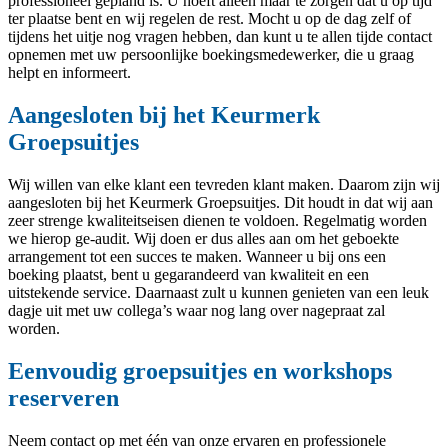
professioneel gepland is. U hoeft alleen maar te zorgen dat u op tijd
ter plaatse bent en wij regelen de rest. Mocht u op de dag zelf of
tijdens het uitje nog vragen hebben, dan kunt u te allen tijde contact
opnemen met uw persoonlijke boekingsmedewerker, die u graag
helpt en informeert.
Aangesloten bij het Keurmerk
Groepsuitjes
Wij willen van elke klant een tevreden klant maken. Daarom zijn wij
aangesloten bij het Keurmerk Groepsuitjes. Dit houdt in dat wij aan
zeer strenge kwaliteitseisen dienen te voldoen. Regelmatig worden
we hierop ge-audit. Wij doen er dus alles aan om het geboekte
arrangement tot een succes te maken. Wanneer u bij ons een
boeking plaatst, bent u gegarandeerd van kwaliteit en een
uitstekende service. Daarnaast zult u kunnen genieten van een leuk
dagje uit met uw collega’s waar nog lang over nagepraat zal
worden.
Eenvoudig groepsuitjes en workshops
reserveren
Neem contact op met één van onze ervaren en professionele