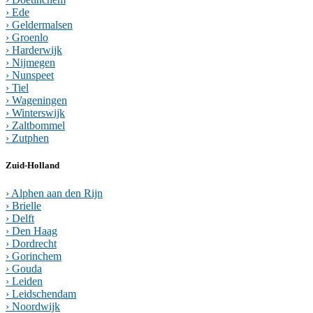
› Ede
› Geldermalsen
› Groenlo
› Harderwijk
› Nijmegen
› Nunspeet
› Tiel
› Wageningen
› Winterswijk
› Zaltbommel
› Zutphen
Zuid-Holland
› Alphen aan den Rijn
› Brielle
› Delft
› Den Haag
› Dordrecht
› Gorinchem
› Gouda
› Leiden
› Leidschendam
› Noordwijk