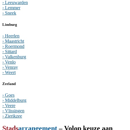
› Leeuwarden
› Lemmer
› Sneek
Limburg
› Heerlen
› Maastricht
› Roermond
› Sittard
› Valkenburg
› Venlo
› Venray
› Weert
Zeeland
› Goes
› Middelburg
› Veere
› Vlissingen
› Zierikzee
Stads
arrangement
– Volop keuze aan