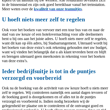
kijken of dit aansluit bij uw wensen. Alle restaurants bevinden zich
in de binnenstad en zijn ook goed bereikbaar vanaf het treinstation.
Meer weten over de
kwaliteit van onze teamuitjes
.
U hoeft niets meer zelf te regelen
Ook voor het boeken van vervoer met een tour bus van en naar de
stad van uw keuze of een hotelovernachting voor alle deelnemers
bent u bij ons aan het juiste adres. U hoeft niets meer zelf te regelen,
want dit kan op één adres, bij Stadsarrangement. Uiteraard wordt bij
het boeken van deze extra’s ook rekening gehouden met uw budget,
want wij vinden het belangrijk dat u als klant tevreden bent en blijft
en brengen uiteraard geen meerkosten in rekening voor het boeken
van deze extra’s.
Ieder bedrijfsuitje is tot in de puntjes
verzorgd en voorbereid
Ook na de boeking van de activiteit van uw keuze hoeft u niets meer
zelf te regelen. Wij controleren namelijk een aantal dagen tevoren of
de boeking goed is doorgekomen en of alles tot in de puntjes
verzorgd en voorbereid is. Indien nodig bezoeken wij de
gelegenheid ter plaatse om te controleren of de ontvangst goed en