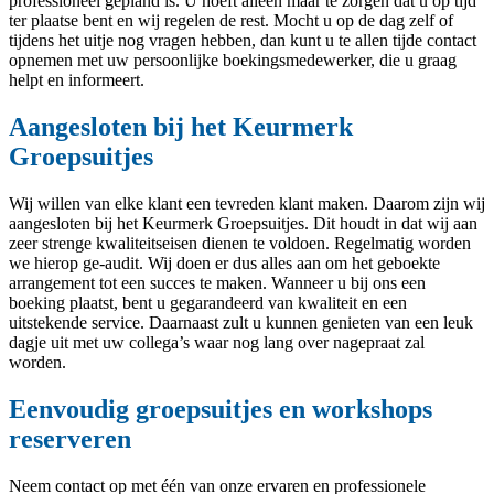
professioneel gepland is. U hoeft alleen maar te zorgen dat u op tijd
ter plaatse bent en wij regelen de rest. Mocht u op de dag zelf of
tijdens het uitje nog vragen hebben, dan kunt u te allen tijde contact
opnemen met uw persoonlijke boekingsmedewerker, die u graag
helpt en informeert.
Aangesloten bij het Keurmerk
Groepsuitjes
Wij willen van elke klant een tevreden klant maken. Daarom zijn wij
aangesloten bij het Keurmerk Groepsuitjes. Dit houdt in dat wij aan
zeer strenge kwaliteitseisen dienen te voldoen. Regelmatig worden
we hierop ge-audit. Wij doen er dus alles aan om het geboekte
arrangement tot een succes te maken. Wanneer u bij ons een
boeking plaatst, bent u gegarandeerd van kwaliteit en een
uitstekende service. Daarnaast zult u kunnen genieten van een leuk
dagje uit met uw collega’s waar nog lang over nagepraat zal
worden.
Eenvoudig groepsuitjes en workshops
reserveren
Neem contact op met één van onze ervaren en professionele