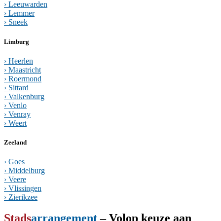
› Leeuwarden
› Lemmer
› Sneek
Limburg
› Heerlen
› Maastricht
› Roermond
› Sittard
› Valkenburg
› Venlo
› Venray
› Weert
Zeeland
› Goes
› Middelburg
› Veere
› Vlissingen
› Zierikzee
Stads
arrangement
– Volop keuze aan