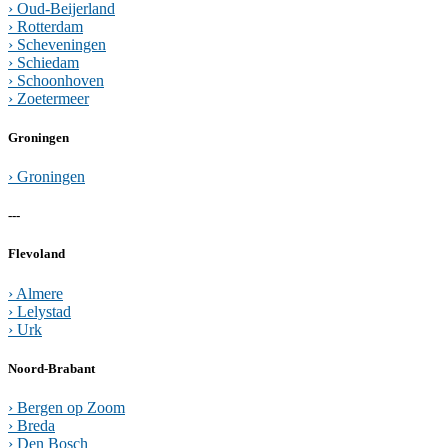
› Oud-Beijerland
› Rotterdam
› Scheveningen
› Schiedam
› Schoonhoven
› Zoetermeer
Groningen
› Groningen
---
Flevoland
› Almere
› Lelystad
› Urk
Noord-Brabant
› Bergen op Zoom
› Breda
› Den Bosch