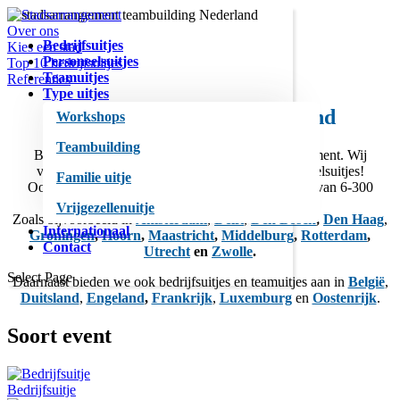
Over ons
Bedrijfsuitjes
Kies een stad
Personeelsuitjes
Top 10 bedrijfsuitjes
Teamuitjes
Referenties
Type uitjes
Stadsarrangement
Nederland
Workshops
Teambuilding
Beleef een geweldig bedrijfsuitje bij Stadsarrangement. Wij
verzorgen in meer dan 100 steden unieke personeelsuitjes!
Familie uitje
Ook voor arrangementen op maat en voor groepen van 6-300
deelnemers.
Vrijgezellenuitje
Zoals bijvoorbeeld in
Amsterdam
,
Delft
,
Den Bosch
,
Den Haag
,
Internationaal
Groningen
,
Hoorn
,
Maastricht
,
Middelburg
,
Rotterdam
,
Contact
Utrecht
en
Zwolle
.
Select Page
Daarnaast bieden we ook bedrijfsuitjes en teamuitjes aan in
België
,
Duitsland
,
Engeland
,
Frankrijk
,
Luxemburg
en
Oostenrijk
.
Soort event
Bedrijfsuitje