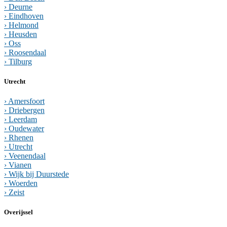
› Deurne
› Eindhoven
› Helmond
› Heusden
› Oss
› Roosendaal
› Tilburg
Utrecht
› Amersfoort
› Driebergen
› Leerdam
› Oudewater
› Rhenen
› Utrecht
› Veenendaal
› Vianen
› Wijk bij Duurstede
› Woerden
› Zeist
Overijssel