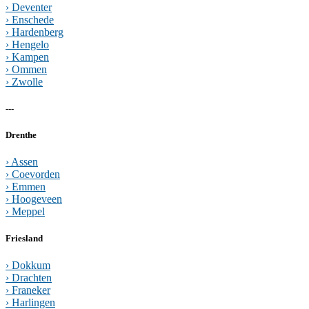
› Deventer
› Enschede
› Hardenberg
› Hengelo
› Kampen
› Ommen
› Zwolle
---
Drenthe
› Assen
› Coevorden
› Emmen
› Hoogeveen
› Meppel
Friesland
› Dokkum
› Drachten
› Franeker
› Harlingen