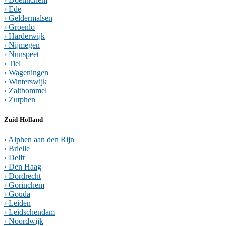
› Ede
› Geldermalsen
› Groenlo
› Harderwijk
› Nijmegen
› Nunspeet
› Tiel
› Wageningen
› Winterswijk
› Zaltbommel
› Zutphen
Zuid-Holland
› Alphen aan den Rijn
› Brielle
› Delft
› Den Haag
› Dordrecht
› Gorinchem
› Gouda
› Leiden
› Leidschendam
› Noordwijk