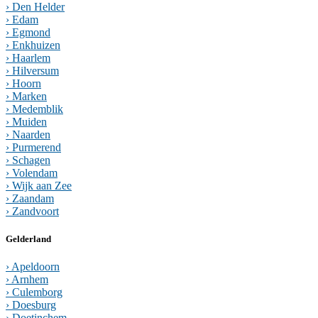
› Den Helder
› Edam
› Egmond
› Enkhuizen
› Haarlem
› Hilversum
› Hoorn
› Marken
› Medemblik
› Muiden
› Naarden
› Purmerend
› Schagen
› Volendam
› Wijk aan Zee
› Zaandam
› Zandvoort
Gelderland
› Apeldoorn
› Arnhem
› Culemborg
› Doesburg
› Doetinchem