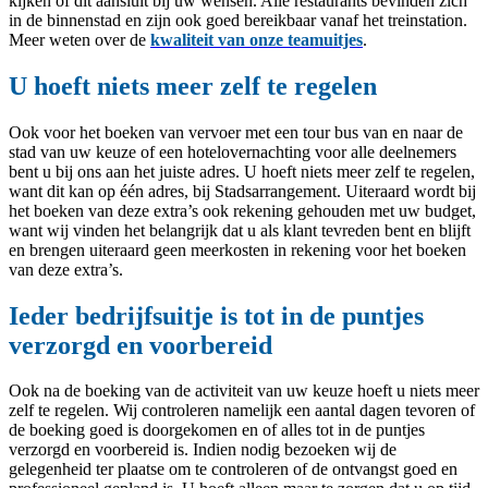
kijken of dit aansluit bij uw wensen. Alle restaurants bevinden zich
in de binnenstad en zijn ook goed bereikbaar vanaf het treinstation.
Meer weten over de
kwaliteit van onze teamuitjes
.
U hoeft niets meer zelf te regelen
Ook voor het boeken van vervoer met een tour bus van en naar de
stad van uw keuze of een hotelovernachting voor alle deelnemers
bent u bij ons aan het juiste adres. U hoeft niets meer zelf te regelen,
want dit kan op één adres, bij Stadsarrangement. Uiteraard wordt bij
het boeken van deze extra’s ook rekening gehouden met uw budget,
want wij vinden het belangrijk dat u als klant tevreden bent en blijft
en brengen uiteraard geen meerkosten in rekening voor het boeken
van deze extra’s.
Ieder bedrijfsuitje is tot in de puntjes
verzorgd en voorbereid
Ook na de boeking van de activiteit van uw keuze hoeft u niets meer
zelf te regelen. Wij controleren namelijk een aantal dagen tevoren of
de boeking goed is doorgekomen en of alles tot in de puntjes
verzorgd en voorbereid is. Indien nodig bezoeken wij de
gelegenheid ter plaatse om te controleren of de ontvangst goed en