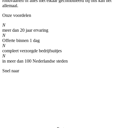
rondvaarten of alles met elkaar gecombineerd bij ons kan het
allemaal.
Onze voordelen
N
meer dan 20 jaar ervaring
N
Offerte binnen 1 dag
N
compleet verzorgde bedrijfsuitjes
N
in meer dan 100 Nederlandse steden
Snel naar
Home
Partners & links
Kwaliteit
Privacy verklaring
Algemene voorwaarden